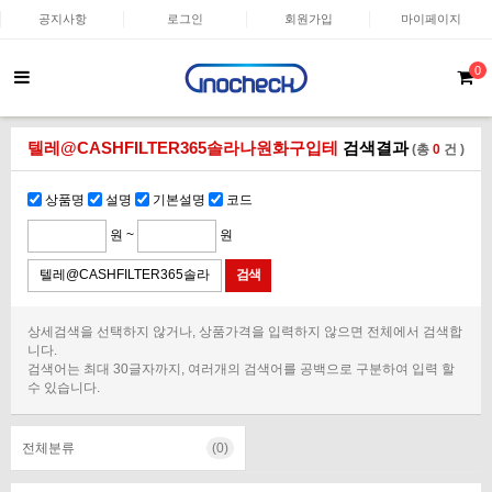
공지사항
로그인
회원가입
마이페이지
0
텔레@CASHFILTER365솔라나원화구입테
검색결과
(총
0
건 )
상품명
설명
기본설명
코드
원 ~
원
상세검색을 선택하지 않거나, 상품가격을 입력하지 않으면 전체에서 검색합
니다.
검색어는 최대 30글자까지, 여러개의 검색어를 공백으로 구분하여 입력 할
수 있습니다.
전체분류
(0)