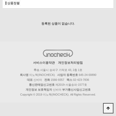
상품정렬
등록된 상품이 없습니다.
서비스이용약관
개인정보처리방침
주소
서울시 송파구 가락로 43, 2층 1호
회사명
이노첵(INOCHECK)
사업자 등록번호
645-24-00890
대표
신비아
전화
1566-9357
팩스
02-423-7836
통신판매업신고번호
제2019-서울송파-1577호
개인정보 보호책임자
신비아
부가통신사업신고번호
Copyright © 2019 이노첵(INOCHECK). All Rights Reserved.