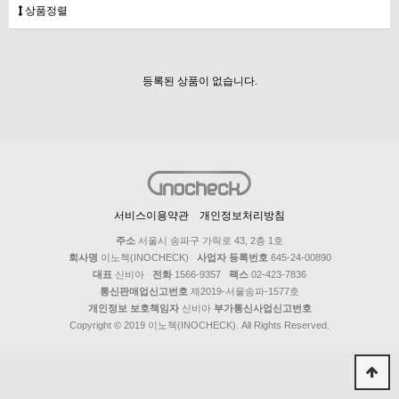
상품정렬
등록된 상품이 없습니다.
서비스이용약관
개인정보처리방침
주소
서울시 송파구 가락로 43, 2층 1호
회사명
이노첵(INOCHECK)
사업자 등록번호
645-24-00890
대표
신비아
전화
1566-9357
팩스
02-423-7836
통신판매업신고번호
제2019-서울송파-1577호
개인정보 보호책임자
신비아
부가통신사업신고번호
Copyright © 2019 이노첵(INOCHECK). All Rights Reserved.