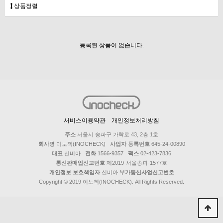
상품정렬
등록된 상품이 없습니다.
서비스이용약관
개인정보처리방침
주소
서울시 송파구 가락로 43, 2층 1호
회사명
이노첵(INOCHECK)
사업자 등록번호
645-24-00890
대표
신비아
전화
1566-9357
팩스
02-423-7836
통신판매업신고번호
제2019-서울송파-1577호
개인정보 보호책임자
신비아
부가통신사업신고번호
Copyright © 2019 이노첵(INOCHECK). All Rights Reserved.