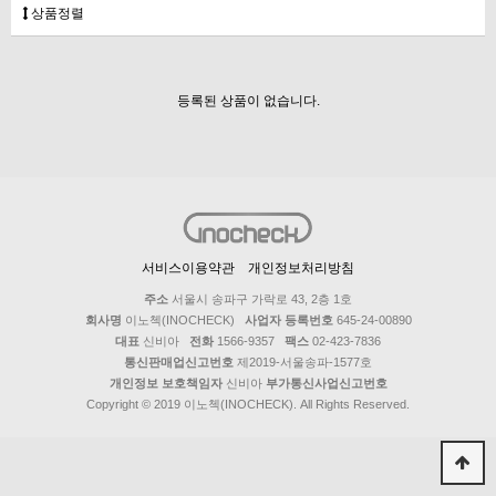
상품정렬
등록된 상품이 없습니다.
서비스이용약관
개인정보처리방침
주소
서울시 송파구 가락로 43, 2층 1호
회사명
이노첵(INOCHECK)
사업자 등록번호
645-24-00890
대표
신비아
전화
1566-9357
팩스
02-423-7836
통신판매업신고번호
제2019-서울송파-1577호
개인정보 보호책임자
신비아
부가통신사업신고번호
Copyright © 2019 이노첵(INOCHECK). All Rights Reserved.