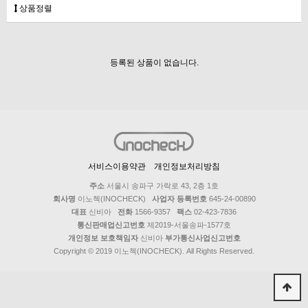
상품정렬
등록된 상품이 없습니다.
서비스이용약관
개인정보처리방침
주소
서울시 송파구 가락로 43, 2층 1호
회사명
이노첵(INOCHECK)
사업자 등록번호
645-24-00890
대표
신비아
전화
1566-9357
팩스
02-423-7836
통신판매업신고번호
제2019-서울송파-1577호
개인정보 보호책임자
신비아
부가통신사업신고번호
Copyright © 2019 이노첵(INOCHECK). All Rights Reserved.