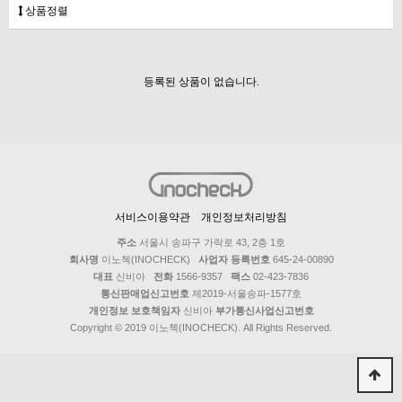
상품정렬
등록된 상품이 없습니다.
서비스이용약관
개인정보처리방침
주소
서울시 송파구 가락로 43, 2층 1호
회사명
이노첵(INOCHECK)
사업자 등록번호
645-24-00890
대표
신비아
전화
1566-9357
팩스
02-423-7836
통신판매업신고번호
제2019-서울송파-1577호
개인정보 보호책임자
신비아
부가통신사업신고번호
Copyright © 2019 이노첵(INOCHECK). All Rights Reserved.