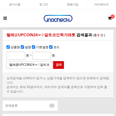
공지사항
로그인
회원가입
마이페이지
0
텔레@UPCOIN24➙♢알트코인퀵거래롯
검색결과
(총
0
건 )
상품명
설명
기본설명
코드
원 ~
원
상세검색을 선택하지 않거나, 상품가격을 입력하지 않으면 전체에서 검색합
니다.
검색어는 최대 30글자까지, 여러개의 검색어를 공백으로 구분하여 입력 할
수 있습니다.
전체분류
(0)