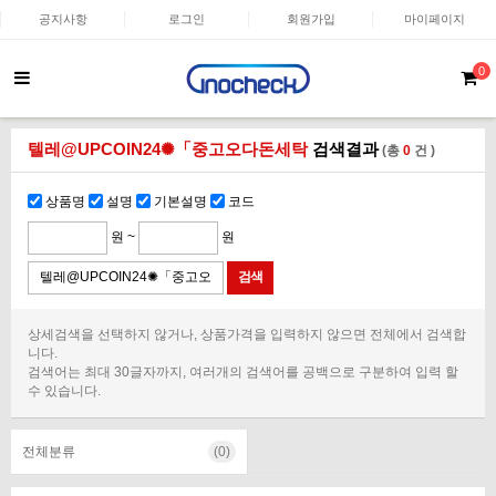
공지사항
로그인
회원가입
마이페이지
0
텔레@UPCOIN24✺「중고오다돈세탁
검색결과
(총
0
건 )
상품명
설명
기본설명
코드
원 ~
원
상세검색을 선택하지 않거나, 상품가격을 입력하지 않으면 전체에서 검색합
니다.
검색어는 최대 30글자까지, 여러개의 검색어를 공백으로 구분하여 입력 할
수 있습니다.
전체분류
(0)