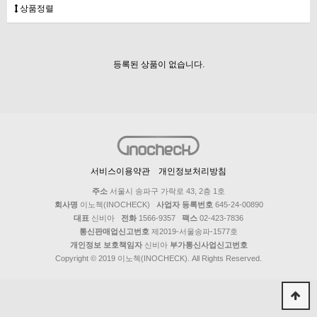
상품정렬
등록된 상품이 없습니다.
서비스이용약관
개인정보처리방침
주소
서울시 송파구 가락로 43, 2층 1호
회사명
이노첵(INOCHECK)
사업자 등록번호
645-24-00890
대표
신비아
전화
1566-9357
팩스
02-423-7836
통신판매업신고번호
제2019-서울송파-1577호
개인정보 보호책임자
신비아
부가통신사업신고번호
Copyright © 2019 이노첵(INOCHECK). All Rights Reserved.