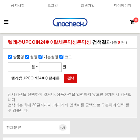
공지사항
로그인
회원가입
마이페이지
0
텔레@UPCOIN24✺♢탈세돈믹싱돈믹싱
검색결과
(총
0
건 )
상품명
설명
기본설명
코드
원 ~
원
상세검색을 선택하지 않거나, 상품가격을 입력하지 않으면 전체에서 검색합
니다.
검색어는 최대 30글자까지, 여러개의 검색어를 공백으로 구분하여 입력 할
수 있습니다.
전체분류
(0)