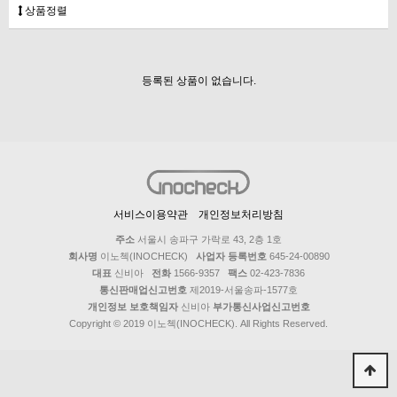
상품정렬
등록된 상품이 없습니다.
서비스이용약관
개인정보처리방침
주소
서울시 송파구 가락로 43, 2층 1호
회사명
이노첵(INOCHECK)
사업자 등록번호
645-24-00890
대표
신비아
전화
1566-9357
팩스
02-423-7836
통신판매업신고번호
제2019-서울송파-1577호
개인정보 보호책임자
신비아
부가통신사업신고번호
Copyright © 2019 이노첵(INOCHECK). All Rights Reserved.