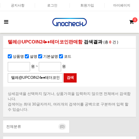
공지사항
로그인
회원가입
마이페이지
0
텔레@UPCOIN24▸♦테더코인판매함
검색결과
(총
0
건 )
상품명
설명
기본설명
코드
원 ~
원
상세검색을 선택하지 않거나, 상품가격을 입력하지 않으면 전체에서 검색합
니다.
검색어는 최대 30글자까지, 여러개의 검색어를 공백으로 구분하여 입력 할
수 있습니다.
전체분류
(0)