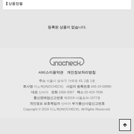
상품정렬
등록된 상품이 없습니다.
서비스이용약관
개인정보처리방침
주소
서울시 송파구 가락로 43, 2층 1호
회사명
이노첵(INOCHECK)
사업자 등록번호
645-24-00890
대표
신비아
전화
1566-9357
팩스
02-423-7836
통신판매업신고번호
제2019-서울송파-1577호
개인정보 보호책임자
신비아
부가통신사업신고번호
Copyright © 2019 이노첵(INOCHECK). All Rights Reserved.