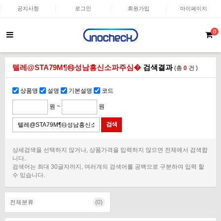
공지사항
로그인
회원가입
마이페이지
0
텔레@STA79M¶㉹성남흥신소파주심�
검색결과
(총
0
건 )
상품명
설명
기본설명
코드
원 ~
원
상세검색을 선택하지 않거나, 상품가격을 입력하지 않으면 전체에서 검색합
니다.
검색어는 최대 30글자까지, 여러개의 검색어를 공백으로 구분하여 입력 할
수 있습니다.
전체분류
(0)