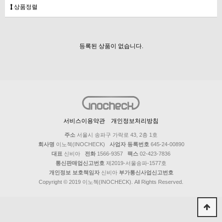
상품정렬
등록된 상품이 없습니다.
서비스이용약관
개인정보처리방침
주소
서울시 송파구 가락로 43, 2층 1호
회사명
이노첵(INOCHECK)
사업자 등록번호
645-24-00890
대표
신비아
전화
1566-9357
팩스
02-423-7836
통신판매업신고번호
제2019-서울송파-1577호
개인정보 보호책임자
신비아
부가통신사업신고번호
Copyright © 2019 이노첵(INOCHECK). All Rights Reserved.