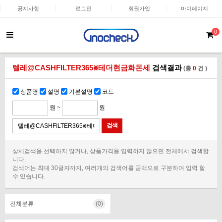
공지사항
로그인
회원가입
마이페이지
0
텔레@CASHFILTER365⨳테더현금화돈세
검색결과
(총
0
건 )
상품명
설명
기본설명
코드
원 ~
원
상세검색을 선택하지 않거나, 상품가격을 입력하지 않으면 전체에서 검색합
니다.
검색어는 최대 30글자까지, 여러개의 검색어를 공백으로 구분하여 입력 할
수 있습니다.
전체분류
(0)