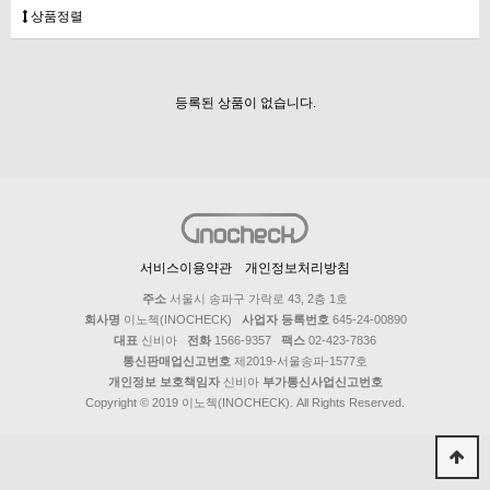
상품정렬
등록된 상품이 없습니다.
서비스이용약관
개인정보처리방침
주소
서울시 송파구 가락로 43, 2층 1호
회사명
이노첵(INOCHECK)
사업자 등록번호
645-24-00890
대표
신비아
전화
1566-9357
팩스
02-423-7836
통신판매업신고번호
제2019-서울송파-1577호
개인정보 보호책임자
신비아
부가통신사업신고번호
Copyright © 2019 이노첵(INOCHECK). All Rights Reserved.