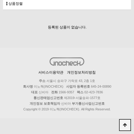
상품정렬
등록된 상품이 없습니다.
서비스이용약관
개인정보처리방침
주소
서울시 송파구 가락로 43, 2층 1호
회사명
이노첵(INOCHECK)
사업자 등록번호
645-24-00890
대표
신비아
전화
1566-9357
팩스
02-423-7836
통신판매업신고번호
제2019-서울송파-1577호
개인정보 보호책임자
신비아
부가통신사업신고번호
Copyright © 2019 이노첵(INOCHECK). All Rights Reserved.