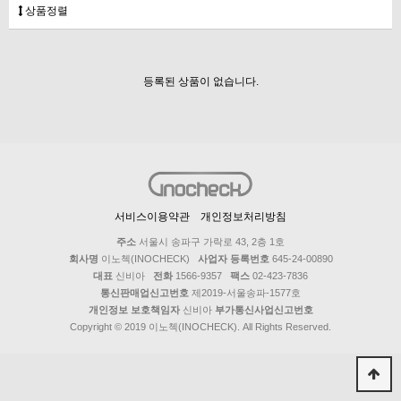
상품정렬
등록된 상품이 없습니다.
서비스이용약관
개인정보처리방침
주소
서울시 송파구 가락로 43, 2층 1호
회사명
이노첵(INOCHECK)
사업자 등록번호
645-24-00890
대표
신비아
전화
1566-9357
팩스
02-423-7836
통신판매업신고번호
제2019-서울송파-1577호
개인정보 보호책임자
신비아
부가통신사업신고번호
Copyright © 2019 이노첵(INOCHECK). All Rights Reserved.