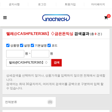
공지사항
로그인
회원가입
마이페이지
0
텔레@CASHFILTER365】♢금은돈믹싱
검색결과
(총
0
건 )
상품명
설명
기본설명
코드
원 ~
원
상세검색을 선택하지 않거나, 상품가격을 입력하지 않으면 전체에서 검색합
니다.
검색어는 최대 30글자까지, 여러개의 검색어를 공백으로 구분하여 입력 할
수 있습니다.
전체분류
(0)