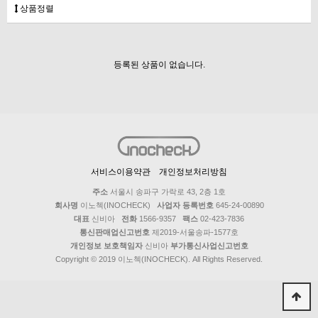
상품정렬
등록된 상품이 없습니다.
서비스이용약관
개인정보처리방침
주소
서울시 송파구 가락로 43, 2층 1호
회사명
이노첵(INOCHECK)
사업자 등록번호
645-24-00890
대표
신비아
전화
1566-9357
팩스
02-423-7836
통신판매업신고번호
제2019-서울송파-1577호
개인정보 보호책임자
신비아
부가통신사업신고번호
Copyright © 2019 이노첵(INOCHECK). All Rights Reserved.