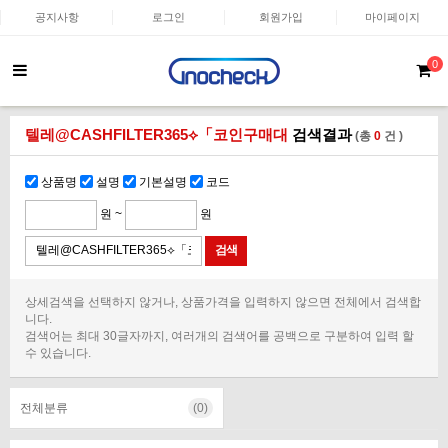
공지사항
로그인
회원가입
마이페이지
0
텔레@CASHFILTER365⟡「코인구매대
검색결과
(총
0
건 )
상품명
설명
기본설명
코드
원 ~
원
상세검색을 선택하지 않거나, 상품가격을 입력하지 않으면 전체에서 검색합
니다.
검색어는 최대 30글자까지, 여러개의 검색어를 공백으로 구분하여 입력 할
수 있습니다.
전체분류
(0)