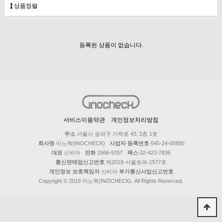
상품정렬
등록된 상품이 없습니다.
서비스이용약관
개인정보처리방침
주소
서울시 송파구 가락로 43, 2층 1호
회사명
이노첵(INOCHECK)
사업자 등록번호
645-24-00890
대표
신비아
전화
1566-9357
팩스
02-423-7836
통신판매업신고번호
제2019-서울송파-1577호
개인정보 보호책임자
신비아
부가통신사업신고번호
Copyright © 2019 이노첵(INOCHECK). All Rights Reserved.