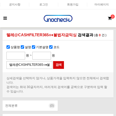
공지사항
로그인
회원가입
마이페이지
0
텔레@CASHFILTER365⟡♦불법자금믹싱
검색결과
(총
0
건 )
상품명
설명
기본설명
코드
원 ~
원
상세검색을 선택하지 않거나, 상품가격을 입력하지 않으면 전체에서 검색합
니다.
검색어는 최대 30글자까지, 여러개의 검색어를 공백으로 구분하여 입력 할
수 있습니다.
전체분류
(0)