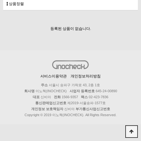
상품정렬
등록된 상품이 없습니다.
서비스이용약관
개인정보처리방침
주소
서울시 송파구 가락로 43, 2층 1호
회사명
이노첵(INOCHECK)
사업자 등록번호
645-24-00890
대표
신비아
전화
1566-9357
팩스
02-423-7836
통신판매업신고번호
제2019-서울송파-1577호
개인정보 보호책임자
신비아
부가통신사업신고번호
Copyright © 2019 이노첵(INOCHECK). All Rights Reserved.