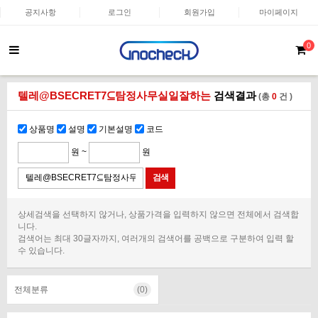
공지사항
로그인
회원가입
마이페이지
0
텔레@BSECRET7⊆탐정사무실일잘하는
검색결과
(총
0
건 )
상품명
설명
기본설명
코드
원 ~
원
상세검색을 선택하지 않거나, 상품가격을 입력하지 않으면 전체에서 검색합
니다.
검색어는 최대 30글자까지, 여러개의 검색어를 공백으로 구분하여 입력 할
수 있습니다.
전체분류
(0)