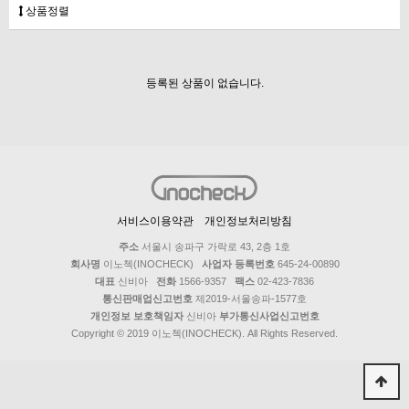
상품정렬
등록된 상품이 없습니다.
서비스이용약관
개인정보처리방침
주소
서울시 송파구 가락로 43, 2층 1호
회사명
이노첵(INOCHECK)
사업자 등록번호
645-24-00890
대표
신비아
전화
1566-9357
팩스
02-423-7836
통신판매업신고번호
제2019-서울송파-1577호
개인정보 보호책임자
신비아
부가통신사업신고번호
Copyright © 2019 이노첵(INOCHECK). All Rights Reserved.