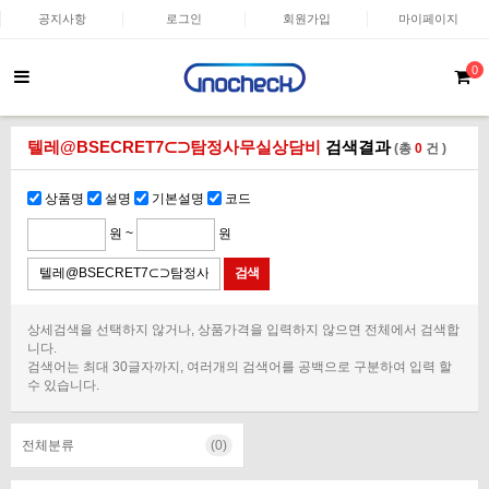
공지사항
로그인
회원가입
마이페이지
0
텔레@BSECRET7⊂⊃탐정사무실상담비
검색결과
(총
0
건 )
상품명
설명
기본설명
코드
원 ~
원
상세검색을 선택하지 않거나, 상품가격을 입력하지 않으면 전체에서 검색합
니다.
검색어는 최대 30글자까지, 여러개의 검색어를 공백으로 구분하여 입력 할
수 있습니다.
전체분류
(0)