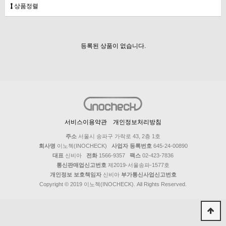
상품정렬
등록된 상품이 없습니다.
서비스이용약관
개인정보처리방침
주소
서울시 송파구 가락로 43, 2층 1호
회사명
이노첵(INOCHECK)
사업자 등록번호
645-24-00890
대표
신비아
전화
1566-9357
팩스
02-423-7836
통신판매업신고번호
제2019-서울송파-1577호
개인정보 보호책임자
신비아
부가통신사업신고번호
Copyright © 2019 이노첵(INOCHECK). All Rights Reserved.