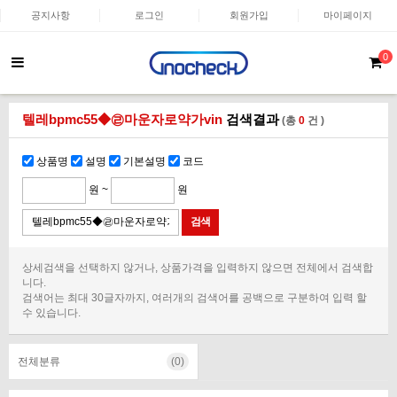
공지사항
로그인
회원가입
마이페이지
0
텔레bpmc55◆㉣마운자로약가vin
검색결과
(총
0
건 )
상품명
설명
기본설명
코드
원 ~
원
상세검색을 선택하지 않거나, 상품가격을 입력하지 않으면 전체에서 검색합
니다.
검색어는 최대 30글자까지, 여러개의 검색어를 공백으로 구분하여 입력 할
수 있습니다.
전체분류
(0)