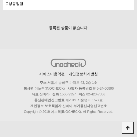
상품정렬
등록된 상품이 없습니다.
서비스이용약관
개인정보처리방침
주소
서울시 송파구 가락로 43, 2층 1호
회사명
이노첵(INOCHECK)
사업자 등록번호
645-24-00890
대표
신비아
전화
1566-9357
팩스
02-423-7836
통신판매업신고번호
제2019-서울송파-1577호
개인정보 보호책임자
신비아
부가통신사업신고번호
Copyright © 2019 이노첵(INOCHECK). All Rights Reserved.