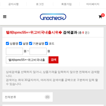
공지사항
로그인
회원가입
마이페이지
0
텔레bpmc55×÷위고비국내출시위�
검색결과
(총
0
건 )
상품명
설명
기본설명
코드
원 ~
원
상세검색을 선택하지 않거나, 상품가격을 입력하지 않으면 전체에서 검색합
니다.
검색어는 최대 30글자까지, 여러개의 검색어를 공백으로 구분하여 입력 할
수 있습니다.
전체분류
(0)