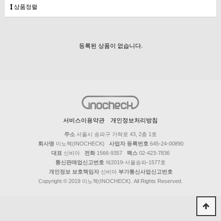
상품정렬
등록된 상품이 없습니다.
서비스이용약관
개인정보처리방침
주소
서울시 송파구 가락로 43, 2층 1호
회사명
이노첵(INOCHECK)
사업자 등록번호
645-24-00890
대표
신비아
전화
1566-9357
팩스
02-423-7836
통신판매업신고번호
제2019-서울송파-1577호
개인정보 보호책임자
신비아
부가통신사업신고번호
Copyright © 2019 이노첵(INOCHECK). All Rights Reserved.