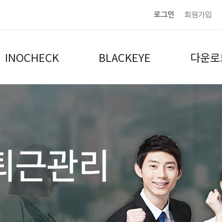
로그인
회원가입
INOCHECK
BLACKEYE
다운로