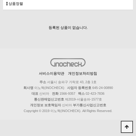
상품정렬
등록된 상품이 없습니다.
서비스이용약관
개인정보처리방침
주소
서울시 송파구 가락로 43, 2층 1호
회사명
이노첵(INOCHECK)
사업자 등록번호
645-24-00890
대표
신비아
전화
1566-9357
팩스
02-423-7836
통신판매업신고번호
제2019-서울송파-1577호
개인정보 보호책임자
신비아
부가통신사업신고번호
Copyright © 2019 이노첵(INOCHECK). All Rights Reserved.