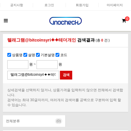
공지사항
로그인
회원가입
마이페이지
0
텔래그램@bitcoinsyri⯌⯌테더개인
검색결과
(총
0
건 )
상품명
설명
기본설명
코드
원 ~
원
상세검색을 선택하지 않거나, 상품가격을 입력하지 않으면 전체에서 검색합
니다.
검색어는 최대 30글자까지, 여러개의 검색어를 공백으로 구분하여 입력 할
수 있습니다.
전체분류
(0)