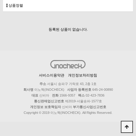
상품정렬
등록된 상품이 없습니다.
서비스이용약관
개인정보처리방침
주소
서울시 송파구 가락로 43, 2층 1호
회사명
이노첵(INOCHECK)
사업자 등록번호
645-24-00890
대표
신비아
전화
1566-9357
팩스
02-423-7836
통신판매업신고번호
제2019-서울송파-1577호
개인정보 보호책임자
신비아
부가통신사업신고번호
Copyright © 2019 이노첵(INOCHECK). All Rights Reserved.